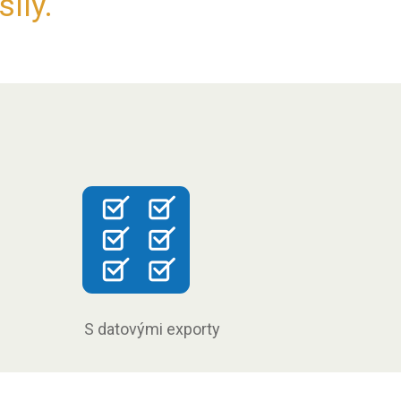
síly.
S datovými exporty