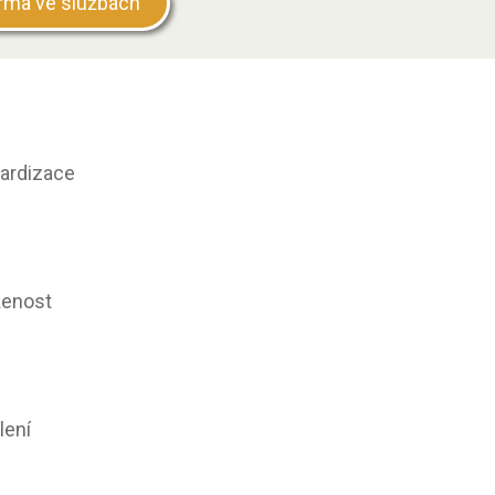
irma ve službách
ardizace
ženost
lení