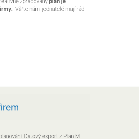
kreativně zpracovaný
plán je
firmy
.
Věřte nám, jednatelé mají rádi
firem
plánování. Datový export z Plan M