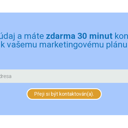
 údaj a máte
zdarma 30 minut
kon
k vašemu marketingovému plánu
Přeji si být kontaktován(a).