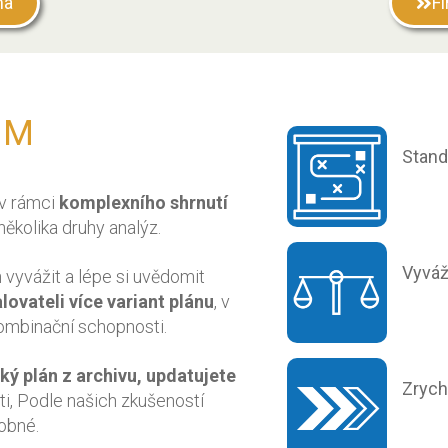
ma
F
n M
Stand
 v rámci
komplexního shrnutí
ěkolika druhy analýz.
Vyvá
vyvážit a lépe si uvědomit
lovateli více variant plánu
, v
kombinační schopnosti.
ský plán z archivu, updatujete
Zrych
i, Podle našich zkušeností
obné.