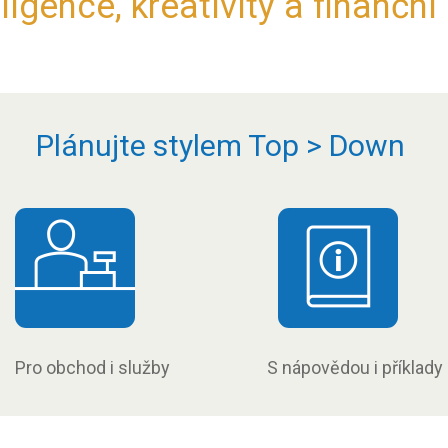
ligence, kreativity a finanční 
Plánujte stylem Top > Down
Pro obchod i služby
S nápovědou i příklady