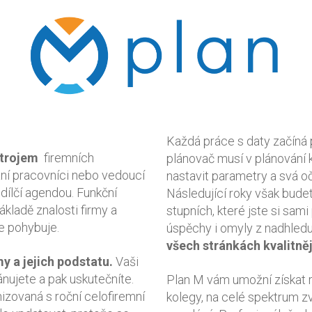
Každá práce s daty začíná 
strojem
firemních
plánovač musí v plánování 
vaní pracovníci nebo vedoucí
nastavit parametry a svá o
 dílčí agendou. Funkční
Následující roky však budet
ákladě znalosti firmy a
stupních, které jste si sami
se pohybuje.
úspěchy i omyly z nadhled
všech stránkách kvalitněj
y a jejich podstatu
.
Vaši
ánujete a pak uskutečníte.
Plan M vám umožní získat r
nizovaná s roční celofiremní
kolegy, na celé spektrum z