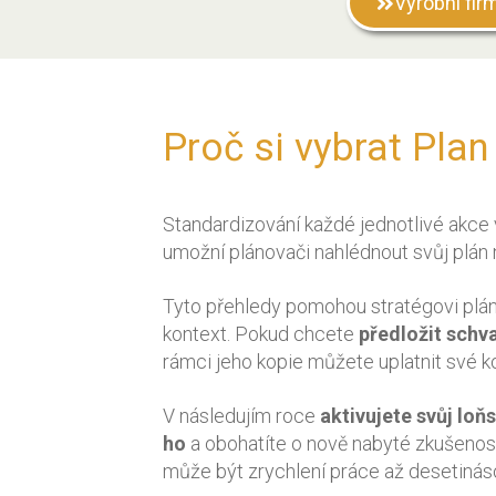
Výrobní fir
Proč si vybrat Pla
Standardizování každé jednotlivé akce
umožní plánovači nahlédnout svůj plán n
Tyto přehledy pomohou stratégovi plán 
kontext. Pokud chcete
předložit schva
rámci jeho kopie můžete uplatnit své 
V následujím roce
aktivujete svůj loň
ho
a obohatíte o nově nabyté zkušenost
může být zrychlení práce až desetinás