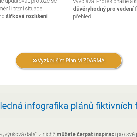
ále updatovat, protože se
vyvolává. Profesionálně a 
ění i tržní situace.
důvěryhodný pro vedení 
pro
šířková rozlišení
přehled.
Vyzkouším Plan M ZDARMA
ledná infografika plánů fiktivních 
„výuková data“, z nichž
můžete čerpat inspiraci
pro své 